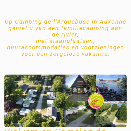
Op Camping de l’Arquebuse in Auxonne
geniet u van een familiecamping aan
de rivier,
met staanplaatsen,
huuraccommodaties en voorzieningen
voor een zorgeloze vakantie.