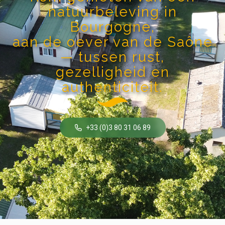
natuurbeleving in
Bourgogne,
aan de oever van de Saône
— tussen rust,
gezelligheid en
authenticiteit.
+33 (0)3 80 31 06 89