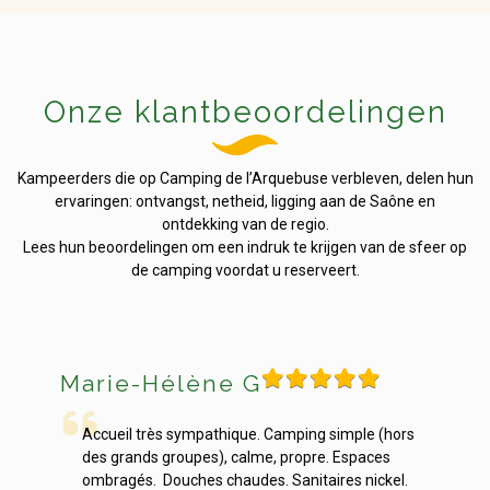
Onze klantbeoordelingen
Kampeerders die op Camping de l’Arquebuse verbleven, delen hun
ervaringen: ontvangst, netheid, ligging aan de Saône en
ontdekking van de regio.
Lees hun beoordelingen om een indruk te krijgen van de sfeer op
de camping voordat u reserveert.
Frederic D
je
hors
Une très belle surprise pour nous ,
Bo
Un accueil chaleureux à notre arrivée,
si
el.
Un magnifique logement propre et fonctionnel
pr